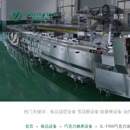
首页
热门关键词：
食品成型设备
雪花酥设备
能量棒设备
油
首页
»
食品设备
»
巧克力糖果设备
»
JL-T900巧克力