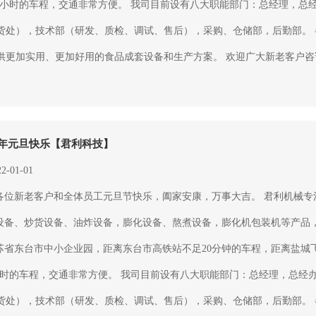
2小时的车程，交通非常方便。 我司目前设有八大职能部门：总经理，总
货处），技术部（研发、质检、调试、售后），采购、仓储部，后勤部。 
供更加实用、更加好用的食品成套设备和生产方案。 欢迎广大新老客户咨
22年元旦快乐【君利科技】
2-01-01
各位新老客户和全体员工元旦节快乐，阖家安康，万事大吉。 君利机械专
设备、炒货设备、油炸设备，膨化设备、熬煮设备，膨化机包装机等产品
苏省东台市中小企业园，距离东台市高铁站不足20分钟的车程，距离盐城
小时的车程，交通非常方便。 我司目前设有八大职能部门：总经理，总经
货处），技术部（研发、质检、调试、售后），采购、仓储部，后勤部。 