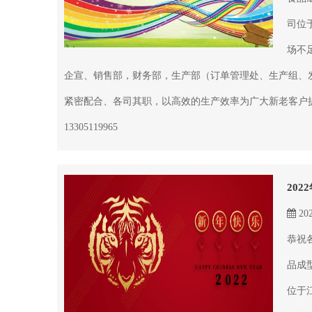
司位
场不
企宣、销售部，财务部，生产部（订单管理处、生产组、
紧密配合、各司其职，以高效的生产效率为广大新老客户
13305119965
20
202
恭祝
品成
位于