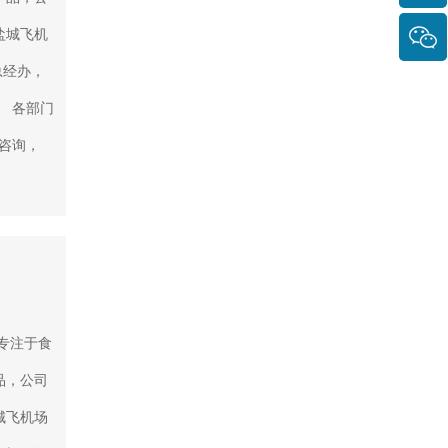
盐城飞机
总经办，
 各部门
咨询，
专注于食
品，公司
城飞机场