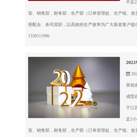
不足
宣、销售部，财务部，生产部（订单管理处、生产组、发
密配合、各司其职，以高效的生产效率为广大新老客户提
1330511996
20
202
恭祝
成型
于江
足2
宣、销售部，财务部，生产部（订单管理处、生产组、发