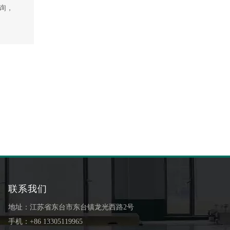
询，
联系我们
地址：江苏省东台市东台镇龙光西路2号
手机：+86 13305119965