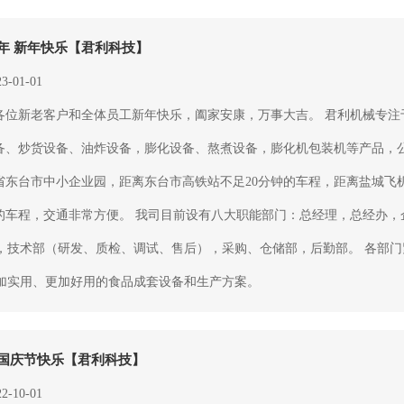
23年 新年快乐【君利科技】
3-01-01
各位新老客户和全体员工新年快乐，阖家安康，万事大吉。 君利机械专注
备、炒货设备、油炸设备，膨化设备、熬煮设备，膨化机包装机等产品，
省东台市中小企业园，距离东台市高铁站不足20分钟的车程，距离盐城飞
的车程，交通非常方便。 我司目前设有八大职能部门：总经理，总经办，
，技术部（研发、质检、调试、售后），采购、仓储部，后勤部。 各部门
加实用、更加好用的食品成套设备和生产方案。
22国庆节快乐【君利科技】
2-10-01