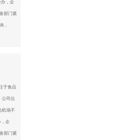
经办，企
各部门紧
询，
注于食品
，公司位
飞机场不
办，企
各部门紧